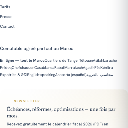
Tarifs
Presse
Contact
Comptable agréé partout au Maroc
En ligne — tout le Maroc
Quartiers de Tanger
Tétouan
Asilah
Larache
Fnideq
Chefchaouen
Casablanca
Rabat
Marrakech
Agadir
Fès
Kénitra
Expatriés & SCI
English-speaking
Asesoría (español)
محاسب بالعربية
NEWSLETTER
Échéances, réformes, optimisations — une fois par
mois.
Recevez gratuitement le calendrier fiscal 2026 (PDF) en