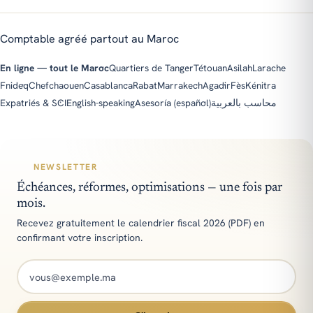
Comptable agréé partout au Maroc
En ligne — tout le Maroc
Quartiers de Tanger
Tétouan
Asilah
Larache
Fnideq
Chefchaouen
Casablanca
Rabat
Marrakech
Agadir
Fès
Kénitra
Expatriés & SCI
English-speaking
Asesoría (español)
محاسب بالعربية
NEWSLETTER
Échéances, réformes, optimisations — une fois par
mois.
Recevez gratuitement le calendrier fiscal 2026 (PDF) en
confirmant votre inscription.
Adresse e-mail